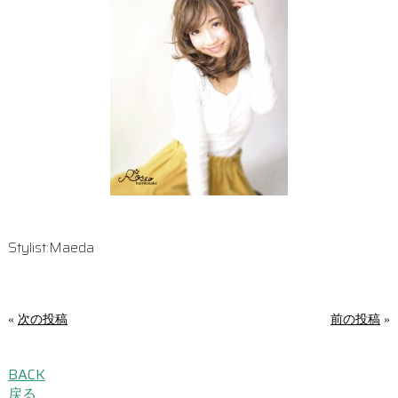
Stylist:Maeda
«
次の投稿
前の投稿
»
BACK
戻る