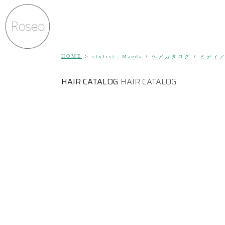
HOME
stylist：Maeda
/
ヘアカタログ
/
ミディ
HAIR CATALOG
HAIR CATALOG