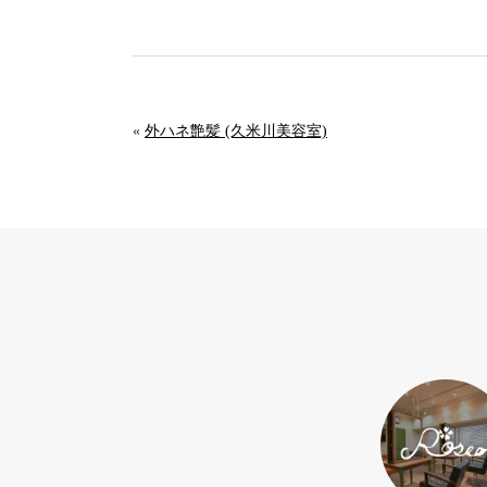
«
外ハネ艶髪 (久米川美容室)