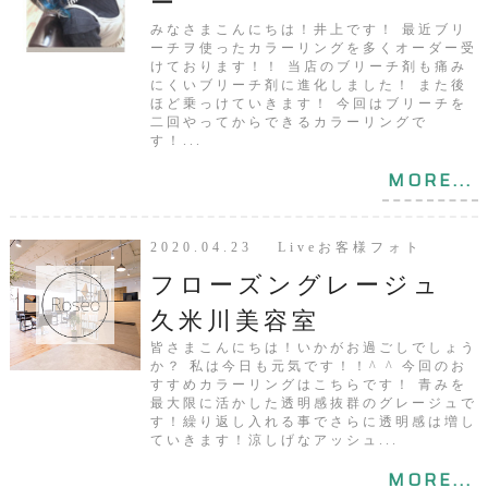
ー
みなさまこんにちは！井上です！ 最近ブリ
ーチヲ使ったカラーリングを多くオーダー受
けております！！ 当店のブリーチ剤も痛み
にくいブリーチ剤に進化しました！ また後
ほど乗っけていきます！ 今回はブリーチを
二回やってからできるカラーリングで
す！...
MORE...
2020.04.23 Liveお客様フォト
フローズングレージュ
久米川美容室
皆さまこんにちは！いかがお過ごしでしょう
か？ 私は今日も元気です！！^ ^ 今回のお
すすめカラーリングはこちらです！ 青みを
最大限に活かした透明感抜群のグレージュで
す！繰り返し入れる事でさらに透明感は増し
ていきます！涼しげなアッシュ...
MORE...