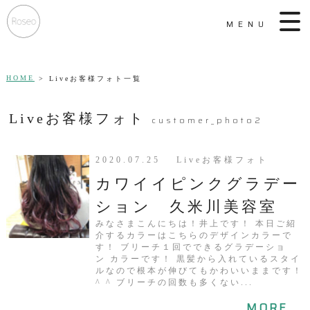
MENU
HOME
Liveお客様フォト一覧
Liveお客様フォト
customer_photo2
2020.07.25 Liveお客様フォト
カワイイピンクグラデー
ション 久米川美容室
みなさまこんにちは！井上です！ 本日ご紹
介するカラーはこちらのデザインカラーで
す！ ブリーチ１回でできるグラデーショ
ン カラーです！ 黒髪から入れているスタイ
ルなので根本が伸びてもかわいいままです！
^ ^ ブリーチの回数も多くない...
MORE...