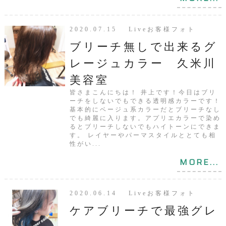
2020.07.15 Liveお客様フォト
ブリーチ無しで出来るグ
レージュカラー 久米川
美容室
皆さまこんにちは！ 井上です！今日はブリ
ーチをしないでもできる透明感カラーです！
基本的にベージュ系カラーだとブリーチなし
でも綺麗に入ります。アプリエカラーで染め
るとブリーチしないでもハイトーンにできま
す。 レイヤーやパーマスタイルととても相
性がい...
MORE...
2020.06.14 Liveお客様フォト
ケアブリーチで最強グレ