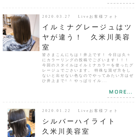
2020.03.27 Liveお客様フォト
イルミナグレージュはツ
ヤが違う！ 久米川美容
室
皆さまこんにちは！井上です！ 今日は久々
にカラーリングの投稿でございます！！！
今回のスタイルはイルミナカラーを使ったグ
レージュでごさいます。 特殊な混ぜ方をし
ないと出せない色なのでやってみたい方はぜ
ひ井上まで^ ^ やっぱりイル...
MORE...
2020.01.22 Liveお客様フォト
シルバーハイライト
久米川美容室