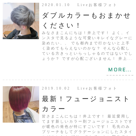
2020.01.10 Liveお客様フォト
ダブルカラーもおまかせ
ください！
みなさまこんにちは！井上です！ よく、イ
ンスタで見るような可愛いキレイなグレーに
染めたい、、 でも都内まで行かないと上手
く染めてもらえないのかな？ そんな心配し
ている方きっといらっしゃるのではないでし
ょうか？ ですが心配ございません！ 井上...
MORE...
2019.10.02 Liveお客様フォト
最新！フュージョニスト
カラー
皆さまこんにちは！井上です！ 最近愛用し
てます新しいカラー剤フュージョニストです
が暖色の発色が特にすごいです！ 毛先のみ
ブリーチをしてグラデーションにしたスタイ