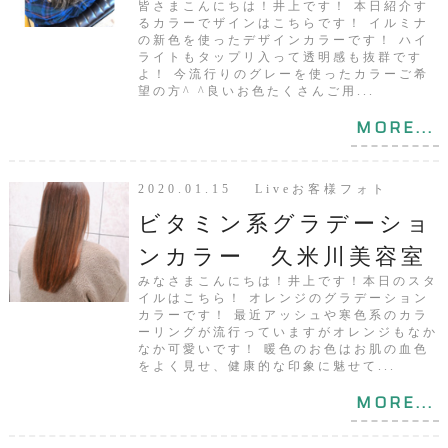
皆さまこんにちは！井上です！ 本日紹介す
るカラーでザインはこちらです！ イルミナ
の新色を使ったデザインカラーです！ ハイ
ライトもタップリ入って透明感も抜群です
よ！ 今流行りのグレーを使ったカラーご希
望の方^ ^良いお色たくさんご用...
MORE...
2020.01.15 Liveお客様フォト
ビタミン系グラデーショ
ンカラー 久米川美容室
みなさまこんにちは！井上です！本日のスタ
イルはこちら！ オレンジのグラデーション
カラーです！ 最近アッシュや寒色系のカラ
ーリングが流行っていますがオレンジもなか
なか可愛いです！ 暖色のお色はお肌の血色
をよく見せ、健康的な印象に魅せて...
MORE...