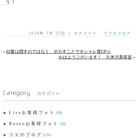
う！
2020年 7月 25日 ｜ カテゴリー：
リブのブログ
«
白髪は隠すのではなく、ボカすことでオシャレ度UP☆
おはようございます！ 久米川美容室
»
Category
カテゴリー
Liveお客様フォト
(30)
Roseoお客様フォト
(30)
コエのブログ
(126)