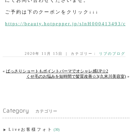
にてお問い合わせくださいませ。
ご予約は下のクーポンをクリック↓↓↓
https://beauty.hotpepper.jp/slnH000413493/co
2020年 11月 15日 ｜ カテゴリー：
リブのブログ
«
ばっさりショートもポイントパーマでオシャレ感UP☆2
くせ毛のお悩みを短時間で髪質改善☆3(久米川美容室)
»
Category
カテゴリー
Liveお客様フォト
(30)