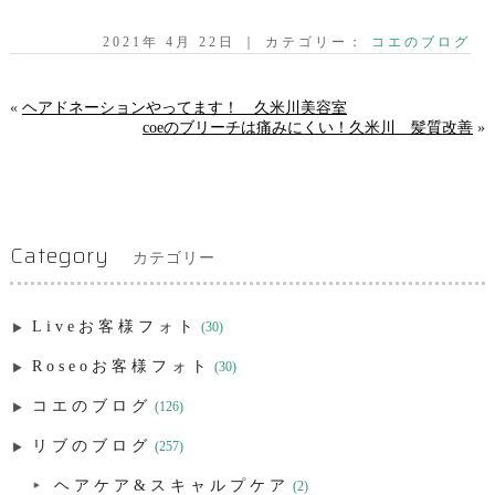
2021年 4月 22日 ｜ カテゴリー：
コエのブログ
«
ヘアドネーションやってます！ 久米川美容室
coeのブリーチは痛みにくい！久米川 髪質改善
»
Category
カテゴリー
Liveお客様フォト
(30)
Roseoお客様フォト
(30)
コエのブログ
(126)
リブのブログ
(257)
ヘアケア&スキャルプケア
(2)