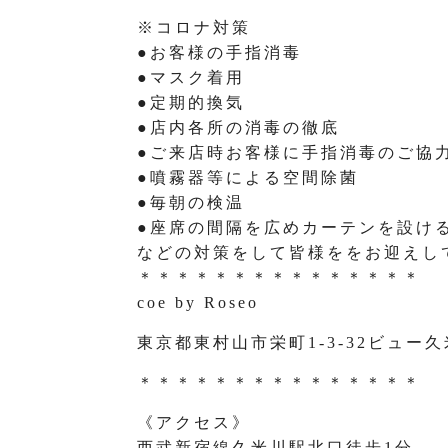
※コロナ対策
●お客様の手指消毒
●マスク着用
●定期的換気
●店内各所の消毒の徹底
●ご来店時お客様に手指消毒のご協
●噴霧器等による空間除菌
●毎朝の検温
●座席の間隔を広めカーテンを設け
などの対策をして皆様ををお迎えし
＊＊＊＊＊＊＊＊＊＊＊＊＊＊＊
coe by Roseo
東京都東村山市栄町1-3-32ビュー久
＊＊＊＊＊＊＊＊＊＊＊＊＊＊＊
《アクセス》
西武新宿線久米川駅北口徒歩1分