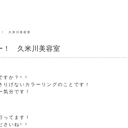
ー！ 久米川美容室
ー！ 久米川美容室
すか？^ ^
さりげないカラーリングのことです！
ー気分です！
行ってます！
さいね^ ^