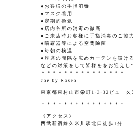
●お客様の手指消毒
●マスク着用
●定期的換気
●店内各所の消毒の徹底
●ご来店時お客様に手指消毒のご協
●噴霧器等による空間除菌
●毎朝の検温
●座席の間隔を広めカーテンを設け
などの対策をして皆様ををお迎えし
＊＊＊＊＊＊＊＊＊＊＊＊＊＊＊
coe by Roseo
東京都東村山市栄町1-3-32ビュー久
＊＊＊＊＊＊＊＊＊＊＊＊＊＊＊
《アクセス》
西武新宿線久米川駅北口徒歩1分