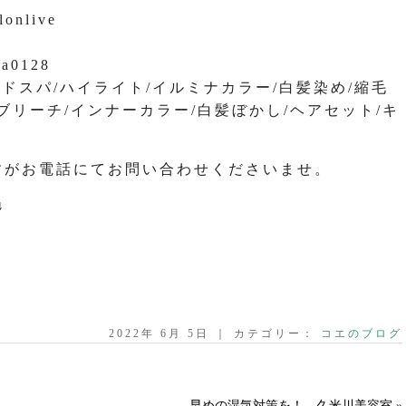
lonlive
na0128
ッドスパ/ハイライト/イルミナカラー/白髪染め/縮毛
ブリーチ/インナーカラー/白髪ぼかし/ヘアセット/キ
すがお電話にてお問い合わせくださいませ。
↓
2022年 6月 5日 ｜ カテゴリー：
コエのブログ
早めの湿気対策を！ 久米川美容室
»