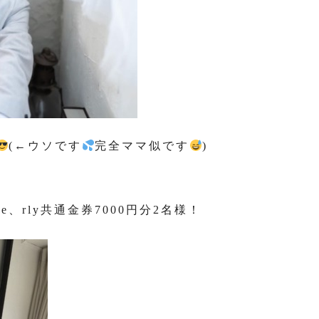
(←ウソです
完全ママ似です
)
coe、rly共通金券7000円分2名様！