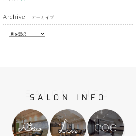
Archive
アーカイブ
SALON INFO
SALON INFO