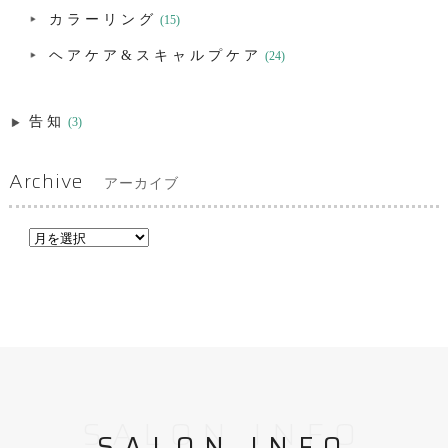
カラーリング
(15)
ヘアケア&スキャルプケア
(24)
告知
(3)
Archive
アーカイブ
SALON INFO
SALON INFO