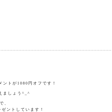
ントが1080円オフです！
ましょう^_^
げで、
レゼントしています！