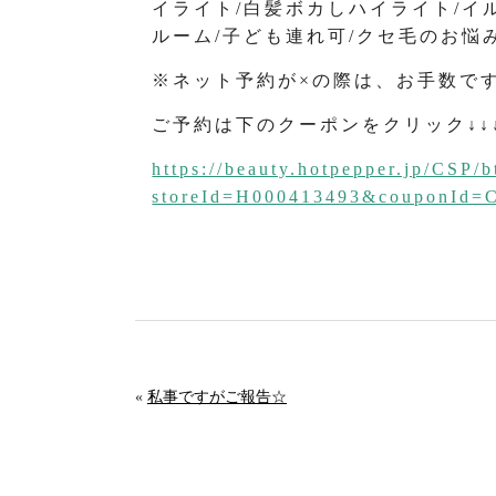
イライト/白髪ボカしハイライト/イ
ルーム/子ども連れ可/クセ毛のお悩
※ネット予約が×の際は、お手数で
ご予約は下のクーポンをクリック↓↓
https://beauty.hotpepper.jp/CSP/b
storeId=H000413493&couponId
«
私事ですがご報告☆