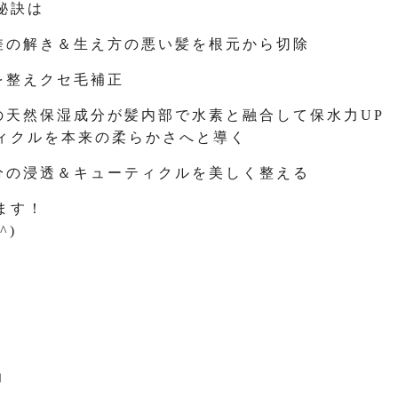
秘訣は
交差の解き＆生え方の悪い髪を根元から切除
を整えクセ毛補正
由来の天然保湿成分が髪内部で水素と融合して保水力UP
ィクルを本来の柔らかさへと導く
成分の浸透＆キューティクルを美しく整える
ます！
^)
力