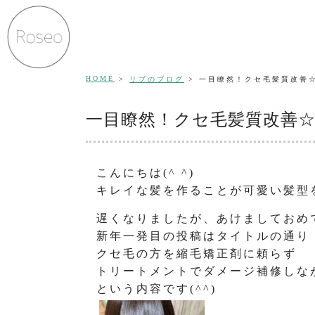
HOME
リブのブログ
一目瞭然！クセ毛髪質改善☆
一目瞭然！クセ毛髪質改善☆
こんにちは(^ ^)
キレイな髪を作ることが可愛い髪型を
遅くなりましたが、あけましておめ
新年一発目の投稿はタイトルの通り
クセ毛の方を縮毛矯正剤に頼らず
トリートメントでダメージ補修しな
という内容です(^^)