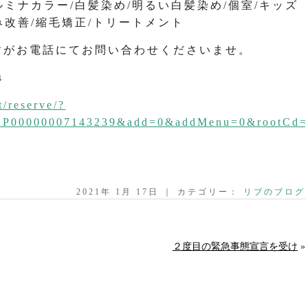
ルミナカラー/白髪染め/明るい白髪染め/個室/キッズ
み改善/縮毛矯正/トリートメント
すがお電話にてお問い合わせくださいませ。
↓
t/reserve/?
=CP00000007143239&add=0&addMenu=0&rootCd
2021年 1月 17日 ｜ カテゴリー：
リブのブログ
２度目の緊急事態宣言を受け
»