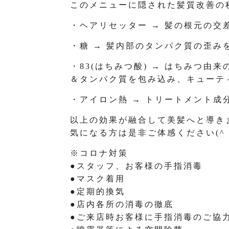
このメニューに隠された髪質改善の
・ヘアリセッター → 髪の根元の
・糖 → 髪内部のタンパク質の歪み
・83(はちみつ酸) → はちみつ
＆タンパク質を包み込み、キューテ
・アイロン熱 → トリートメント
以上の効果が融合して美髪へと導き
気になる方は是非ご体感ください(^ 
※コロナ対策
●スタッフ、お客様の手指消毒
●マスク着用
●定期的換気
●店内各所の消毒の徹底
●ご来店時お客様に手指消毒のご協