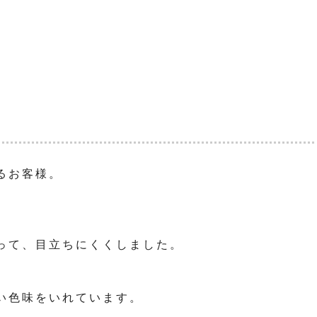
るお客様。
、
って、目立ちにくくしました。
い色味をいれています。