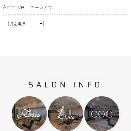
Archive
アーカイブ
SALON INFO
SALON INFO