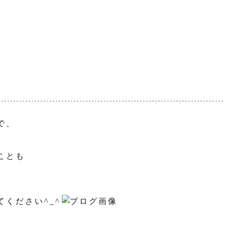
で、
ことも
ください^_^