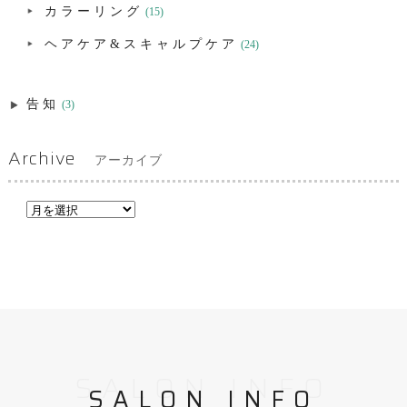
カラーリング
(15)
ヘアケア&スキャルプケア
(24)
告知
(3)
Archive
アーカイブ
SALON INFO
SALON INFO