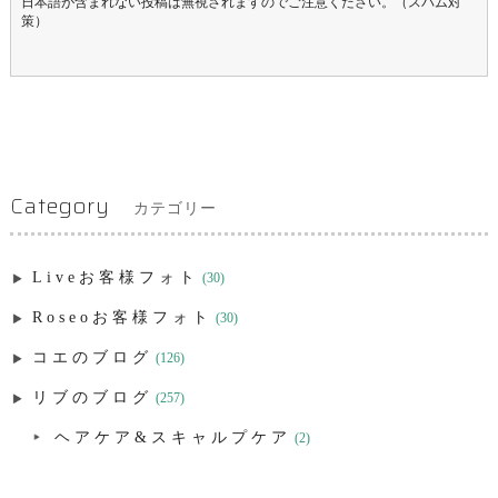
日本語が含まれない投稿は無視されますのでご注意ください。（スパム対
策）
Category
カテゴリー
Liveお客様フォト
(30)
Roseoお客様フォト
(30)
コエのブログ
(126)
リブのブログ
(257)
ヘアケア&スキャルプケア
(2)