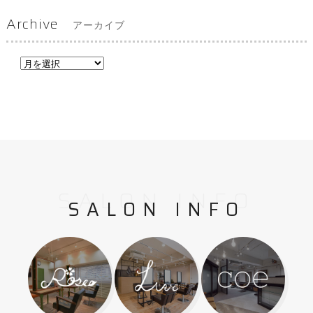
Archive
アーカイブ
SALON INFO
SALON INFO