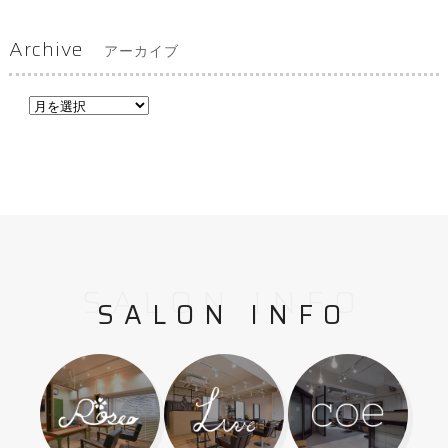
Archive
アーカイブ
SALON INFO
SALON INFO