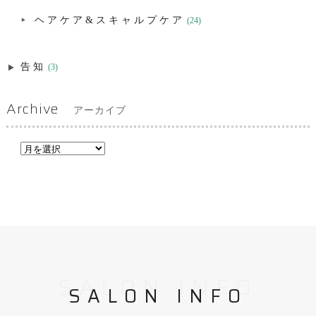
ヘアケア&スキャルプケア
(24)
告知
(3)
Archive
アーカイブ
SALON INFO
SALON INFO