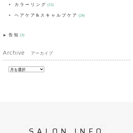
カラーリング
(15)
ヘアケア&スキャルプケア
(24)
告知
(3)
Archive
アーカイブ
SALON INFO
SALON INFO